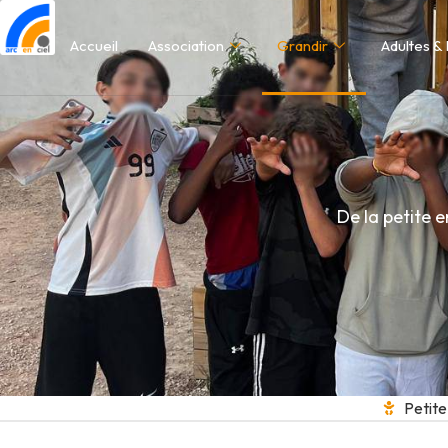
Accueil
Association
Grandir
Adultes & 
De la petite 
Petit