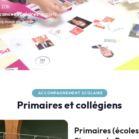
à 20h
cances scolaires
: projets, activités et sorties co-construites av
ns nous en parler !
20 rue de Falaise — 09 79 46 89 08
ACCOMPAGNEMENT SCOLAIRE
Primaires et collégiens
Primaires (écoles