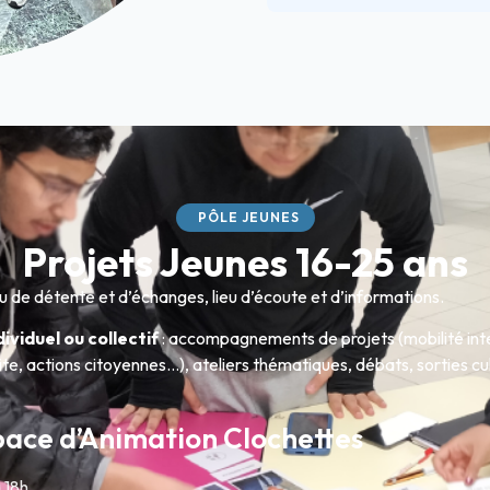
PÔLE JEUNES
Projets Jeunes 16-25 ans
ieu de détente et d’échanges, lieu d’écoute et d’informations.
ividuel ou collectif
: accompagnements de projets (mobilité int
te, actions citoyennes…), ateliers thématiques, débats, sorties cul
pace d’Animation Clochettes
 18h