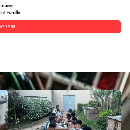
emaine
int Famille
67 75 58