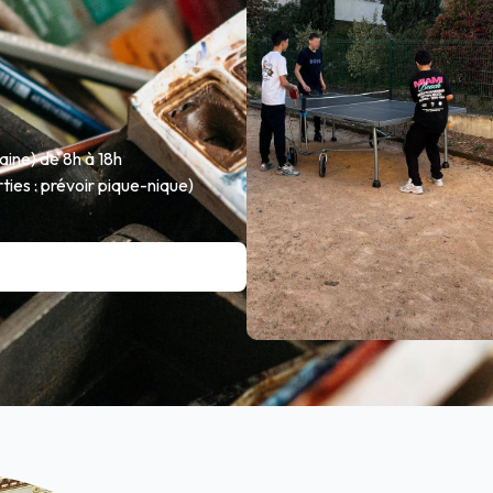
aine) de 8h à 18h
rties : prévoir pique-nique)