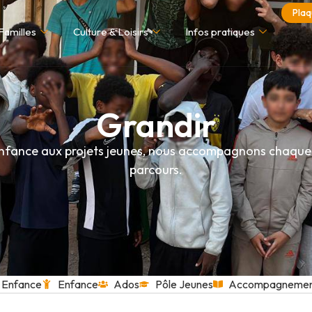
Plaq
Familles
Culture & Loisirs
Infos pratiques
Grandir
enfance aux projets jeunes, nous accompagnons chaque
parcours.
e Enfance
Enfance
Ados
Pôle Jeunes
Accompagnement