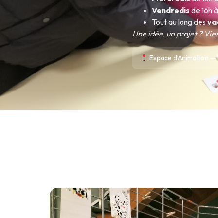
Vendredis
de 16h 
Tout au long des
va
Une idée, un projet ? Vie
Espace d’Animation — 