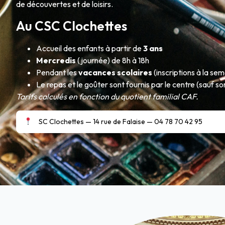
de découvertes et de loisirs.
Au CSC Clochettes
Accueil des enfants à partir de
3 ans
Mercredis
(journée) de 8h à 18h
Pendant les
vacances scolaires
(inscriptions à la sem
Le repas et le goûter sont fournis par le centre (sauf so
Tarifs calculés en fonction du quotient familial CAF.
C
SC Clochettes — 14 rue de Falaise — 04 78 70 42 95