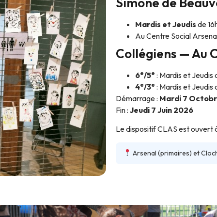
Simone de Beauvo
Mardis et Jeudis
de 16
Au Centre Social Arsena
Collégiens — Au C
e
e
6
/5
: Mardis et Jeudis
e
e
4
/3
: Mardis et Jeudis 
Démarrage :
Mardi 7 Octob
Fin :
Jeudi 7 Juin 2026
Le dispositif CLAS est ouvert 
Arsenal (primaires) et Cloch