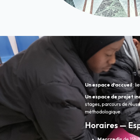
Un espace d’accueil
: l
Un espace de projet ind
stages, parcours de réussi
méthodologique.
Horaires — Es
Mercredis
de 15h à