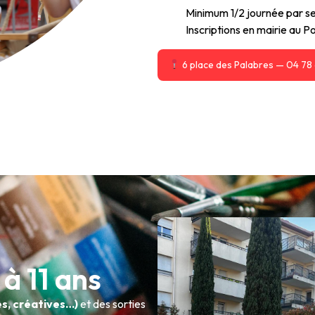
Minimum 1/2 journée par s
Inscriptions en mairie au Po
6 place des Palabres — 04 78 
 à 11 ans
es, créatives…)
et des sorties