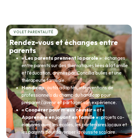
VOLET PARENTALITÉ
Rendez-vous et échanges entre
parents
« Les parents prennent la parole »
: échanges
entre parents sur des thématiques liées à la famille
et l’éducation, animés par Concillia’bulles et une
thérapeute familiale.
Handicap
: outils adaptés, interventions de
professionnels du champ du handicap pour
préparer l’avenir et partager son expérience.
« Coopérer pour mieux réussir »
et
«
Apprendre en jouant en famille »
: projets co-
élaborés avec les écoles, les partenaires locaux et
les parents pour favoriser la réussite scolaire.