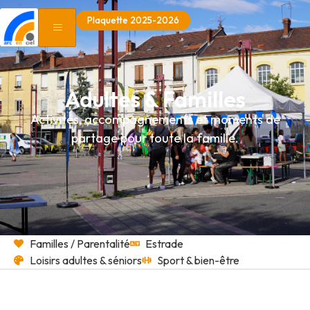
Plaquette 2025-2026
Adultes & Familles
Activités, accompagnements et moments de
partage pour toute la famille.
Familles / Parentalité
Estrade
Loisirs adultes & séniors
Sport & bien-être