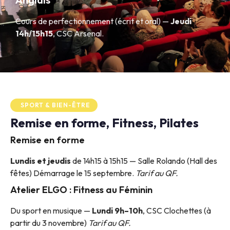
Cours de perfectionnement (écrit et oral) —
Jeudi
14h/15h15
, CSC Arsenal.
SPORT & BIEN-ÊTRE
Remise en forme, Fitness, Pilates
Remise en forme
Lundis et jeudis
de 14h15 à 15h15 — Salle Rolando (Hall des
fêtes) Démarrage le 15 septembre.
Tarif au QF.
Atelier ELGO : Fitness au Féminin
Du sport en musique —
Lundi 9h–10h
, CSC Clochettes (à
partir du 3 novembre)
Tarif au QF.