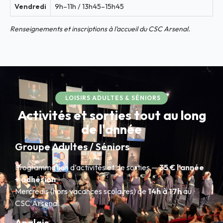
Vendredi
9h–11h / 13h45–15h45
Renseignements et inscriptions à l’accueil du CSC Arsenal.
LOISIRS ADULTES & SÉNIORS
Activités et sorties tout au long
de l'année
Groupe Adultes / Séniors
Programmation d’activités et de sorties —
35 € l’année
+ adhésion
Mercredis (hors vacances scolaires) de
14h à 17h
au
CSC Arsenal.
Anglais