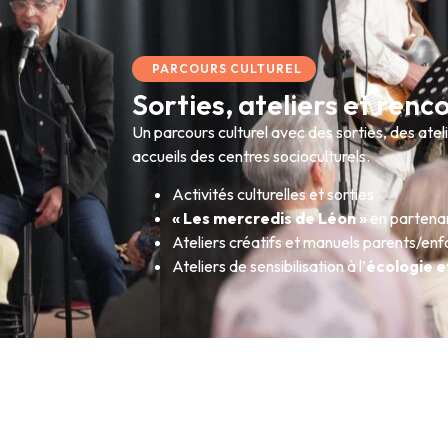
PARCOURS CULTUREL
Sorties, ateliers et renc
Un parcours culturel avec des sorties, des ate
accueils des centres socioculturels.
Activités culturelles et sorties
« Les mercredis de Léon »
en partenar
Ateliers créatifs et manuels parents/enf
Ateliers de sensibilisation à l’
écologie 