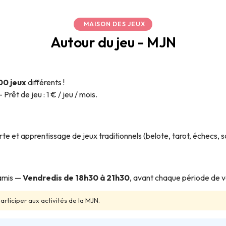
MAISON DES JEUX
Autour du jeu - MJN
00 jeux
différents !
rêt de jeu : 1 € / jeu / mois.
e et apprentissage de jeux traditionnels (belote, tarot, échecs, 
 amis —
Vendredis de 18h30 à 21h30
, avant chaque période de v
articiper aux activités de la MJN.