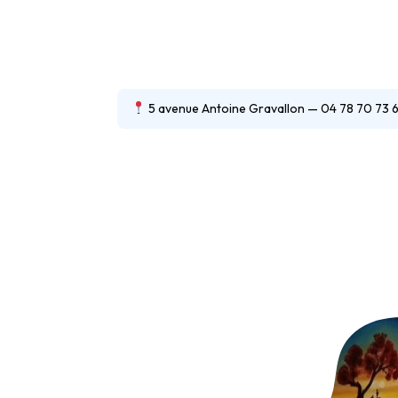
cycle. Jeudis et/ou vendredis de
9h30 à 11h.
5 avenue Antoine Gravallon — 04 78 70 73 