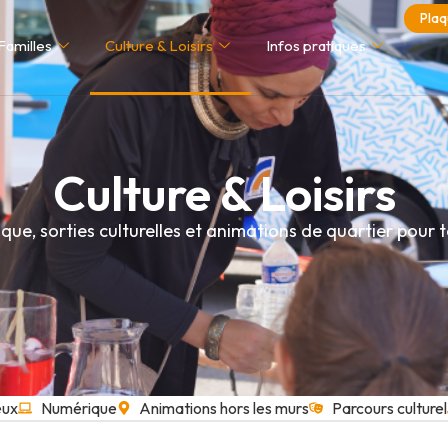
Plaq
Familles
Culture & Loisirs
Infos pratiques
Culture & Loisirs
que, sorties culturelles et animations de quartier pour t
eux
Numérique
Animations hors les murs
Parcours culturel