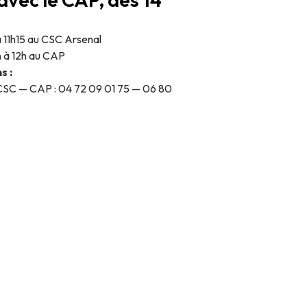
à 11h15 au CSC Arsenal
h à 12h au CAP
s :
 CSC — CAP : 04 72 09 01 75 — 06 80