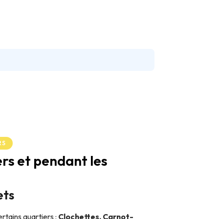
partir d’octobre.
RS
ers et pendant les
ets
ertains quartiers :
Clochettes, Carnot-