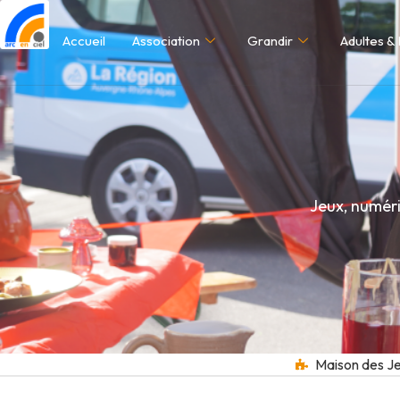
Accueil
Association
Grandir
Adultes & 
Jeux, numéri
Maison des J