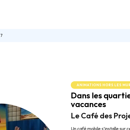
11h à 12h.
16h30.
67
ANIMATIONS HORS LES MU
Dans les quarti
vacances
Le Café des Proj
Un café mobile s’installe sur c