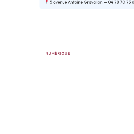
5 avenue Antoine Gravallon — 04 78 70 73 
NUMÉRIQUE
Ateliers et accompagne
Ateliers Numériques
C
Séances thématiques : bureautique,
web, initiation…
ord
2 € par séance, inscription par
Acc