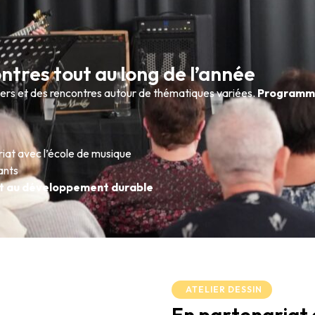
ontres tout au long de l’année
liers et des rencontres autour de thématiques variées.
Programma
iat avec l’école de musique
ants
et au développement durable
ATELIER DESSIN
En partenariat 